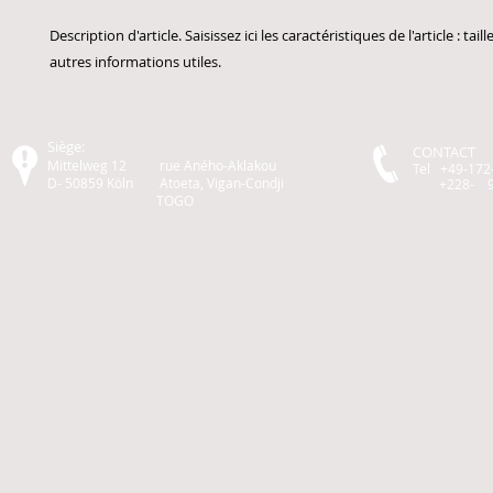
Description d'article. Saisissez ici les caractéristiques de l'article : taill
autres informations utiles.
Siège:
CONTACT
Mittelweg 12 rue Aného-Aklakou
Tel +49-172
D- 50859 Köln Atoeta, Vigan-Condji
+228- 97 
TOGO